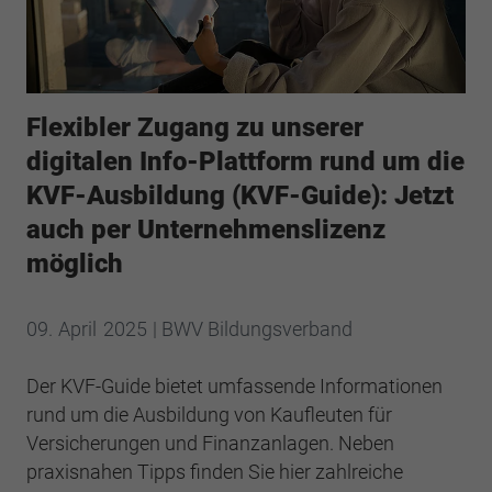
Webseite einwandfrei funktioniert.
Cookie-Informationen anzeigen
Name
cookie_optin
Anbieter
BWV Saarland
Google Analytics
Flexibler Zugang zu unserer
Laufzeit
1 Jahr
digitalen Info-Plattform rund um die
Cookie-Informationen anzeigen
Name
_ga
KVF-Ausbildung (KVF-Guide): Jetzt
Dieses Cookie wird verwendet, um Ihre
Anbieter
Google Analytics
auch per Unternehmenslizenz
Zweck
Cookie-Einstellungen für diese Website zu
speichern.
möglich
Laufzeit
2 Jahre
Registriert eine eindeutige ID, die verwendet
Name
SgCookieOptin.lastPreferences
09.
April
2025
| BWV Bildungsverband
Zweck
wird, um statistische Daten dazu, wie der
Besucher die Website nutzt, zu generieren.
Anbieter
BWV Saarland
Der KVF-Guide bietet umfassende Informationen
rund um die Ausbildung von Kaufleuten für
Laufzeit
1 Jahr
Name
_ga_#
Versicherungen und Finanzanlagen. Neben
praxisnahen Tipps finden Sie hier zahlreiche
Dieser Wert speichert Ihre Consent-
Anbieter
Google Analytics