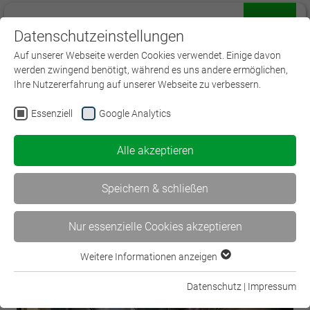
Datenschutzeinstellungen
Menü
Auf unserer Webseite werden Cookies verwendet. Einige davon
werden zwingend benötigt, während es uns andere ermöglichen,
Ihre Nutzererfahrung auf unserer Webseite zu verbessern.
Essenziell
Google Analytics
< Volles Haus, volles Programm,…
Alle akzeptieren
KI & Automatisierung in… >
Speichern & schließen
Nur essenzielle Cookies akzeptieren
Weitere Informationen anzeigen
Essenziell
Essenzielle Cookies werden für grundlegende Funktionen der
Datenschutz
|
Impressum
Webseite benötigt. Dadurch ist gewährleistet, dass die