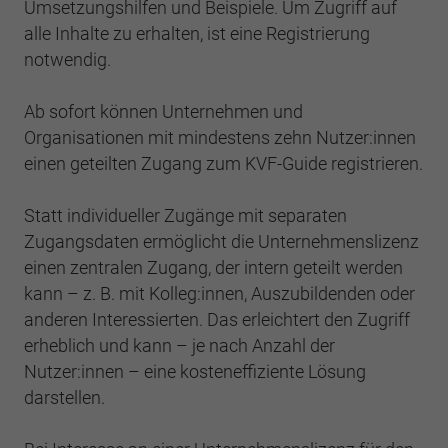
Einstellungen. Unter anderem eine zufällig
Umsetzungshilfen und Beispiele. Um Zugriff auf
generierte ID, für die historische
alle Inhalte zu erhalten, ist eine Registrierung
Zweck
Laufzeit
2 Jahre
Speicherung Ihrer vorgenommen
notwendig.
Einstellungen, falls der Webseiten-Betreiber
Sammelt Daten dazu, wie oft ein Benutzer
dies eingestellt hat.
eine Website besucht hat, sowie Daten für
Ab sofort können Unternehmen und
Zweck
den ersten und letzten Besuch. Von Google
Organisationen mit mindestens zehn Nutzer:innen
Analytics verwendet.
Name
fe_typo3_user
einen geteilten Zugang zum KVF-Guide registrieren.
Anbieter
BWV Saarland
Statt individueller Zugänge mit separaten
Name
_gid
Zugangsdaten ermöglicht die Unternehmenslizenz
Laufzeit
Sitzungsende
Anbieter
Google Analytics
einen zentralen Zugang, der intern geteilt werden
kann – z. B. mit Kolleg:innen, Auszubildenden oder
Speicherung der Benutzer-ID bei
Zweck
Laufzeit
1 Tag
Anmeldung über den Webseiten-Login .
anderen Interessierten. Das erleichtert den Zugriff
erheblich und kann – je nach Anzahl der
Registriert eine eindeutige ID, die verwendet
Nutzer:innen – eine kosteneffiziente Lösung
Zweck
wird, um statistische Daten dazu, wie der
Besucher die Website nutzt, zu generieren.
darstellen.