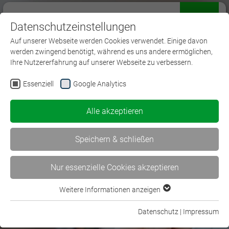
Datenschutzeinstellungen
Menü
Auf unserer Webseite werden Cookies verwendet. Einige davon
werden zwingend benötigt, während es uns andere ermöglichen,
Ihre Nutzererfahrung auf unserer Webseite zu verbessern.
Essenziell
Google Analytics
Willkommen beim BWV
Alle akzeptieren
Saarland | VVWuP e.V.
Speichern & schließen
Nur essenzielle Cookies akzeptieren
Weitere Informationen anzeigen
Essenziell
Essenzielle Cookies werden für grundlegende Funktionen der
Datenschutz
|
Impressum
BWV Saarland
Webseite benötigt. Dadurch ist gewährleistet, dass die