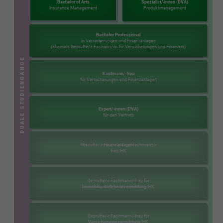
Bachelor of Arts
Spezialist/-innen (DVA)
Insurance Management
Produktmanagement
Bachelor Professional
in Versicherungen und Finanzanlagen
(ehemals Geprüfte/-r Fachwirt/-in für Versicherungen und Finanzen)
DUALE STUDIENGÄNGE
Kaufmann/-frau
für Versicherungen und Finanzanlagen
Expert/-innen (DVA)
für den Vertrieb
Geprüfte/-r
Finanzanlagen
fachmann/-
frau IHK
Geprüfte/-r Fachmann/-frau für
Immobiliardarlehensvermittlung
IHK
Geprüfte/-r Fachmann/-frau für
Versicherungsvermittlung
IHK