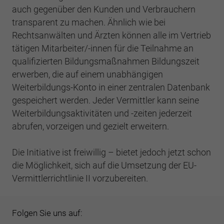
Webseite einwandfrei funktioniert.
auch gegenüber den Kunden und Verbrauchern
transparent zu machen. Ähnlich wie bei
Cookie-Informationen anzeigen
Name
cookie_optin
Rechtsanwälten und Ärzten können alle im Vertrieb
Anbieter
BWV Saarland
tätigen Mitarbeiter/-innen für die Teilnahme an
Google Analytics
qualifizierten Bildungsmaßnahmen Bildungszeit
Laufzeit
1 Jahr
Cookie-Informationen anzeigen
erwerben, die auf einem unabhängigen
Name
_ga
Weiterbildungs-Konto in einer zentralen Datenbank
Dieses Cookie wird verwendet, um Ihre
Anbieter
Google Analytics
gespeichert werden. Jeder Vermittler kann seine
Zweck
Cookie-Einstellungen für diese Website zu
Weiterbildungsaktivitäten und -zeiten jederzeit
speichern.
Laufzeit
2 Jahre
abrufen, vorzeigen und gezielt erweitern.
Registriert eine eindeutige ID, die verwendet
Name
SgCookieOptin.lastPreferences
Die Initiative ist freiwillig – bietet jedoch jetzt schon
Zweck
wird, um statistische Daten dazu, wie der
Besucher die Website nutzt, zu generieren.
die Möglichkeit, sich auf die Umsetzung der EU-
Anbieter
BWV Saarland
Vermittlerrichtlinie II vorzubereiten.
Laufzeit
1 Jahr
Name
_ga_#
Folgen Sie uns auf:
Dieser Wert speichert Ihre Consent-
Anbieter
Google Analytics