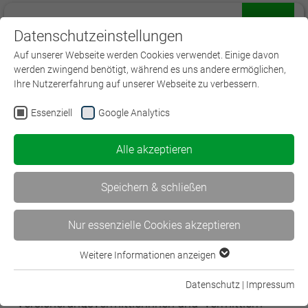
Datenschutzeinstellungen
Menü
Auf unserer Webseite werden Cookies verwendet. Einige davon
werden zwingend benötigt, während es uns andere ermöglichen,
Ihre Nutzererfahrung auf unserer Webseite zu verbessern.
Essenziell
Google Analytics
Die Initiative gut beraten
Alle akzeptieren
Die freiwillige Initiative der Versicherungsbranche
gut beraten
stärkt das Weiterbildungsengagement
Speichern & schließen
der Vermittler zur Fach- und Beratungskompetenz.
Nur essenzielle Cookies akzeptieren
Ziel der Branchenverbände der
Versicherungswirtschaft ist es, die Weiterbildung
Weitere Informationen anzeigen
Essenziell
zu professionalisieren und die Fach- und
Essenzielle Cookies werden für grundlegende Funktionen der
Beratungskompetenz von
Datenschutz
|
Impressum
Webseite benötigt. Dadurch ist gewährleistet, dass die
Versicherungsvermittlerinnen und -vermittlern