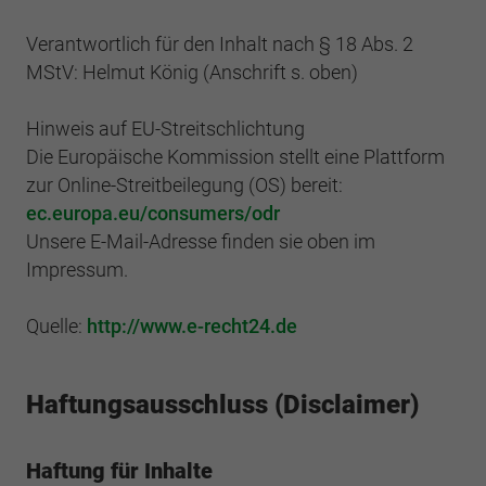
Einstellungen. Unter anderem eine zufällig
generierte ID, für die historische
Zweck
Laufzeit
2 Jahre
Verantwortlich für den Inhalt nach § 18 Abs. 2
Speicherung Ihrer vorgenommen
MStV: Helmut König (Anschrift s. oben)
Einstellungen, falls der Webseiten-Betreiber
Sammelt Daten dazu, wie oft ein Benutzer
dies eingestellt hat.
eine Website besucht hat, sowie Daten für
Zweck
Hinweis auf EU-Streitschlichtung
den ersten und letzten Besuch. Von Google
Die Europäische Kommission stellt eine Plattform
Analytics verwendet.
Name
fe_typo3_user
zur Online-Streitbeilegung (OS) bereit:
ec.europa.eu/consumers/odr
Anbieter
BWV Saarland
Name
_gid
Unsere E-Mail-Adresse finden sie oben im
Impressum.
Laufzeit
Sitzungsende
Anbieter
Google Analytics
Speicherung der Benutzer-ID bei
Quelle:
http://www.e-recht24.de
Zweck
Laufzeit
1 Tag
Anmeldung über den Webseiten-Login .
Registriert eine eindeutige ID, die verwendet
Haftungsausschluss (Disclaimer)
Zweck
wird, um statistische Daten dazu, wie der
Besucher die Website nutzt, zu generieren.
Haftung für Inhalte