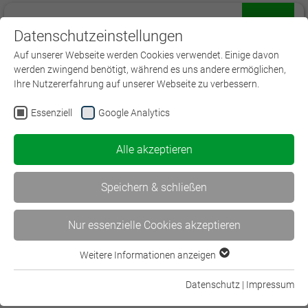
Datenschutzeinstellungen
Menü
Auf unserer Webseite werden Cookies verwendet. Einige davon
werden zwingend benötigt, während es uns andere ermöglichen,
Ihre Nutzererfahrung auf unserer Webseite zu verbessern.
Essenziell
Google Analytics
Impressum
Alle akzeptieren
Angaben gemäß § 5 DDG:
Speichern & schließen
Verein für Versicherungswissenschaft und -praxis
e.V.
Nur essenzielle Cookies akzeptieren
mit BWV Saarland
c/o Helmut König
Weitere Informationen anzeigen
Essenziell
Metzer Str. 23
Essenzielle Cookies werden für grundlegende Funktionen der
66740 Saarlouis
Datenschutz
|
Impressum
Webseite benötigt. Dadurch ist gewährleistet, dass die