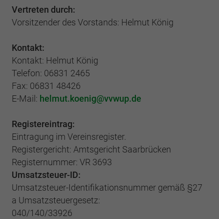
Webseite einwandfrei funktioniert.
Vertreten durch:
Vorsitzender des Vorstands: Helmut König
Cookie-Informationen anzeigen
Name
cookie_optin
Anbieter
BWV Saarland
Kontakt:
Google Analytics
Kontakt: Helmut König
Laufzeit
1 Jahr
Cookie-Informationen anzeigen
Name
_ga
Telefon: 06831 2465
Fax: 06831 48426
Dieses Cookie wird verwendet, um Ihre
Anbieter
Google Analytics
E-Mail:
helmut.koenig
vvwup.de
Zweck
Cookie-Einstellungen für diese Website zu
speichern.
Laufzeit
2 Jahre
Registereintrag:
Eintragung im Vereinsregister.
Registriert eine eindeutige ID, die verwendet
Name
SgCookieOptin.lastPreferences
Registergericht: Amtsgericht Saarbrücken
Zweck
wird, um statistische Daten dazu, wie der
Besucher die Website nutzt, zu generieren.
Registernummer: VR 3693
Anbieter
BWV Saarland
Umsatzsteuer-ID:
Umsatzsteuer-Identifikationsnummer gemäß §27
Laufzeit
1 Jahr
Name
_ga_#
a Umsatzsteuergesetz:
Dieser Wert speichert Ihre Consent-
040/140/33926
Anbieter
Google Analytics